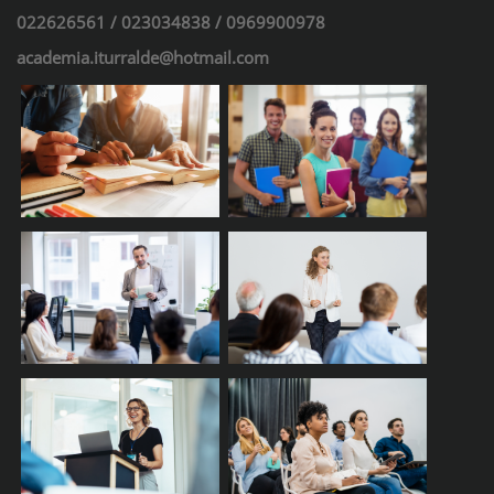
022626561 / 023034838 / 0969900978
academia.iturralde@hotmail.com