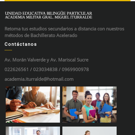
Retoma tus estudios secundarios a distancia con nuestros
métodos de Bachillerato Acelerado
Contáctanos
Av. Morán Valverde y Av. Mariscal Sucre
022626561 / 023034838 / 0969900978
academia.iturralde@hotmail.com